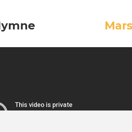
Hymne
Mar